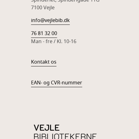
Spinderiet, Spinderigade 11G
7100 Vejle
info@vejlebib.dk
76 81 32 00
Man - fre / Kl. 10-16
Kontakt os
EAN- og CVR-nummer