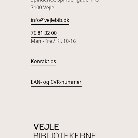
Spinderiet, Spinderigade 11G
7100 Vejle
info@vejlebib.dk
76 81 32 00
Man - fre / Kl. 10-16
Kontakt os
EAN- og CVR-nummer