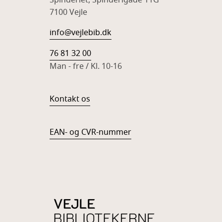
Spinderiet, Spinderigade 11G
7100 Vejle
info@vejlebib.dk
76 81 32 00
Man - fre / Kl. 10-16
Kontakt os
EAN- og CVR-nummer