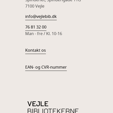
Spinderiet, Spinderigade 11G
7100 Vejle
info@vejlebib.dk
76 81 32 00
Man - fre / Kl. 10-16
Kontakt os
EAN- og CVR-nummer