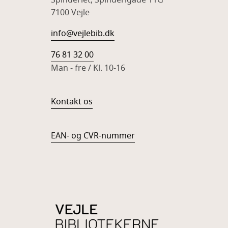
Spinderiet, Spinderigade 11G
7100 Vejle
info@vejlebib.dk
76 81 32 00
Man - fre / Kl. 10-16
Kontakt os
EAN- og CVR-nummer