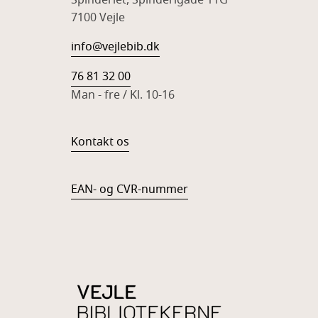
Spinderiet, Spinderigade 11G
7100 Vejle
info@vejlebib.dk
76 81 32 00
Man - fre / Kl. 10-16
Kontakt os
EAN- og CVR-nummer