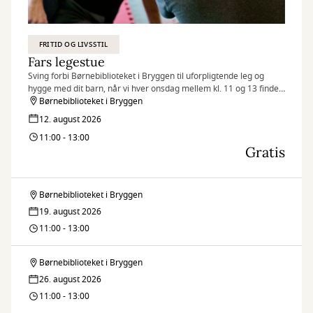
FRITID OG LIVSSTIL
Fars legestue
Sving forbi Børnebiblioteket i Bryggen til uforpligtende leg og
hygge med dit barn, når vi hver onsdag mellem kl. 11 og 13 finder
legetøjet frem og inviterer til Fars legestue.
Børnebiblioteket i Bryggen
12. august 2026
11:00 - 13:00
Gratis
Børnebiblioteket i Bryggen
Fars
19. august 2026
legestue
11:00 - 13:00
Børnebiblioteket i Bryggen
Fars
26. august 2026
legestue
11:00 - 13:00