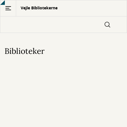
Gå
Vejle Bibliotekerne
til
hovedindhold
Biblioteker