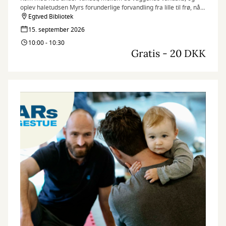
oplev haletudsen Myrs forunderlige forvandling fra lille til frø, når
Teatret st. tv besøger Egtved Bibliotek med en sanselig forestilling
Egtved Bibliotek
for de små.
15. september 2026
10:00 - 10:30
Gratis - 20 DKK