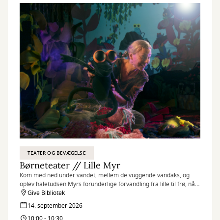
TEATER OG BEVÆGELSE
Børneteater // Lille Myr
Kom med ned under vandet, mellem de vuggende vandaks, og
oplev haletudsen Myrs forunderlige forvandling fra lille til frø, når
Teatret st. tv besøger Give Bibliotek med en sanselig forestilling
Give Bibliotek
for de små.
14. september 2026
10:00 - 10:30