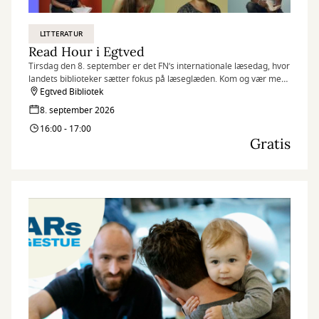
LITTERATUR
Read Hour i Egtved
Tirsdag den 8. september er det FN’s internationale læsedag, hvor
landets biblioteker sætter fokus på læseglæden. Kom og vær med,
når vi markerer dagen på flere af vores biblioteker med Read
Egtved Bibliotek
Hour, hvor vi læser så meget, som vi kan på én time.
8. september 2026
16:00 - 17:00
Gratis