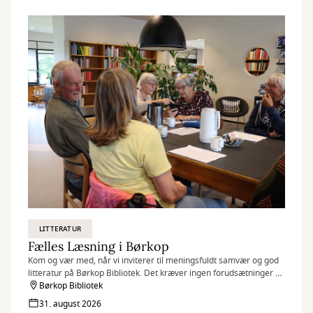
LITTERATUR
Fælles Læsning i Børkop
Kom og vær med, når vi inviterer til meningsfuldt samvær og god
litteratur på Børkop Bibliotek. Det kræver ingen forudsætninger at
være med til Fælles Læsning - kun at du har lyst til at møde andre
Børkop Bibliotek
og tale sammen.
31. august 2026