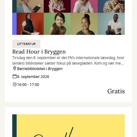
LITTERATUR
Read Hour i Bryggen
Tirsdag den 8. september er det FN’s internationale læsedag, hvor
landets biblioteker sætter fokus på læseglæden. Kom og vær med,
når vi markerer dagen på flere af vores biblioteker med Read
Børnebiblioteket i Bryggen
Hour, hvor vi læser så meget, som vi kan på én time.
8. september 2026
16:00 - 17:00
Gratis