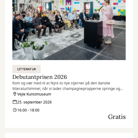
LITTERATUR
Debutantprisen 2026
Kom og vær med til at fejre to nye stjerner på den danske
litteraturhimmel, når vi lader champagnepropperne springe og
uddeler Danmarks største debutantpris på 2 x 50.000 kr. - Bodil og
Vejle Kunstmuseum
Jørgen Munch-Christensens debutantpris.
25. september 2026
16:00 - 18:00
Gratis