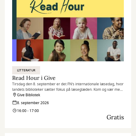
LITTERATUR
Read Hour i Give
Tirsdag den 8. september er det FN’s internationale læsedag, hvor
landets biblioteker sætter fokus på læseglæden. Kom og vær med,
når vi markerer dagen på flere af vores biblioteker med Read
Give Bibliotek
Hour, hvor vi læser så meget, som vi kan på én time.
8. september 2026
16:00 - 17:00
Gratis