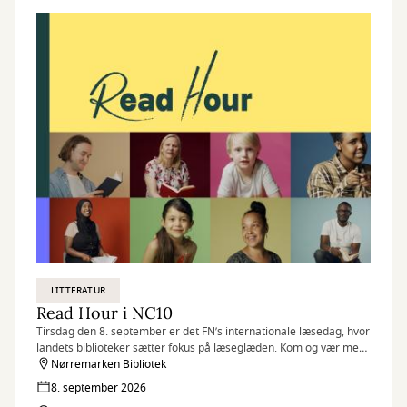
LITTERATUR
Read Hour i NC10
Tirsdag den 8. september er det FN’s internationale læsedag, hvor
landets biblioteker sætter fokus på læseglæden. Kom og vær med,
når vi markerer dagen på flere af vores biblioteker med Read
Nørremarken Bibliotek
Hour, hvor vi læser så meget, som vi kan på én time.
8. september 2026