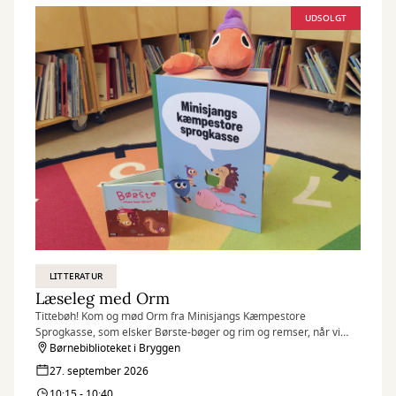
UDSOLGT
LITTERATUR
Læseleg med Orm
Tittebøh! Kom og mød Orm fra Minisjangs Kæmpestore
Sprogkasse, som elsker Børste-bøger og rim og remser, når vi
hen over sommeren inviterer til læseleg i Bryggen.
Børnebiblioteket i Bryggen
27. september 2026
10:15 - 10:40