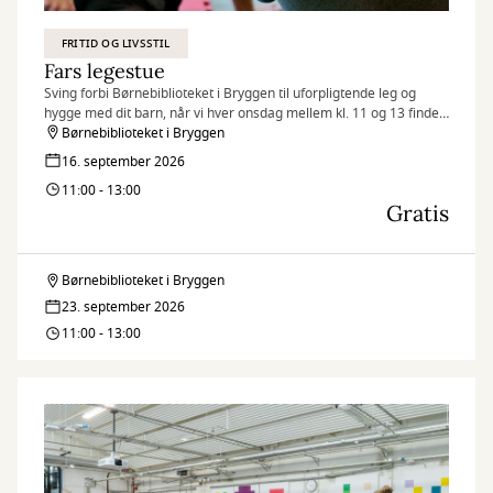
FRITID OG LIVSSTIL
Fars legestue
Sving forbi Børnebiblioteket i Bryggen til uforpligtende leg og
hygge med dit barn, når vi hver onsdag mellem kl. 11 og 13 finder
legetøjet frem og inviterer til Fars legestue.
Børnebiblioteket i Bryggen
16. september 2026
11:00 - 13:00
Gratis
Børnebiblioteket i Bryggen
Fars
23. september 2026
legestue
11:00 - 13:00