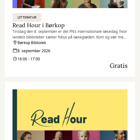
LITTERATUR
Read Hour i Børkop
Tirsdag den 8. september er det FN’s internationale læsedag, hvor
landets biblioteker sætter fokus på læseglæden. Kom og vær med,
når vi markerer dagen på flere af vores biblioteker med Read
Børkop Bibliotek
Hour, hvor vi læser så meget, som vi kan på én time.
8. september 2026
16:00 - 17:00
Gratis