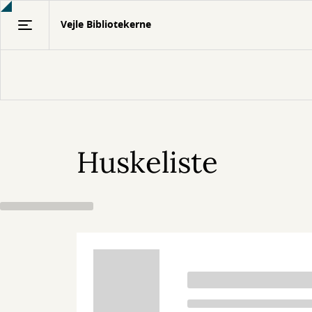
Gå
Vejle Bibliotekerne
til
hovedindhold
Huskeliste