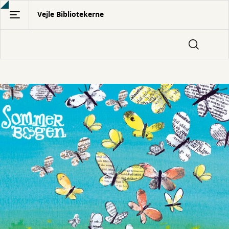
Gå
Vejle Bibliotekerne
til
hovedindhold
Helte
titel