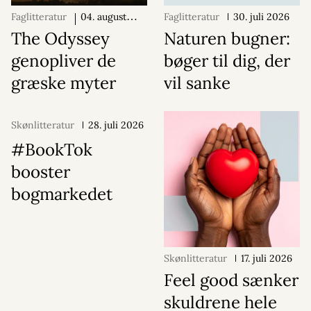
Faglitteratur
04. august
Faglitteratur
30. juli 2026
2026
The Odyssey
Naturen bugner:
genopliver de
bøger til dig, der
græske myter
vil sanke
Skønlitteratur
28. juli 2026
#BookTok
booster
bogmarkedet
Skønlitteratur
17. juli 2026
Feel good sænker
skuldrene hele