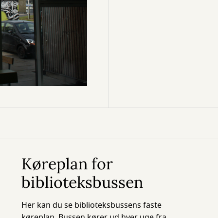
Køreplan for
biblioteksbussen
Her kan du se biblioteksbussens faste
køreplan. Bussen kører ud hver uge fra