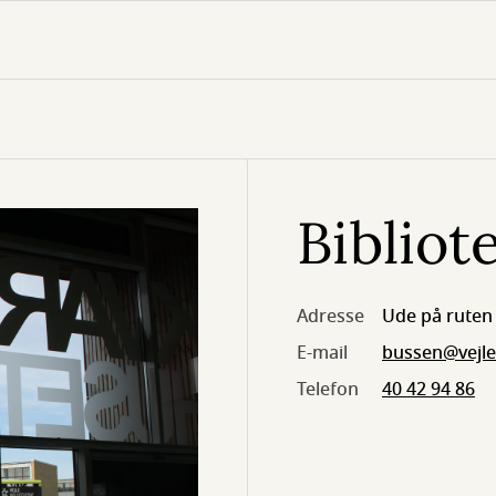
Bibliot
Adresse
Ude på ruten 
E-mail
bussen@vejle
Telefon
40 42 94 86