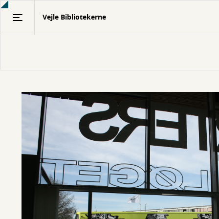
Gå
Vejle Bibliotekerne
til
hovedindhold