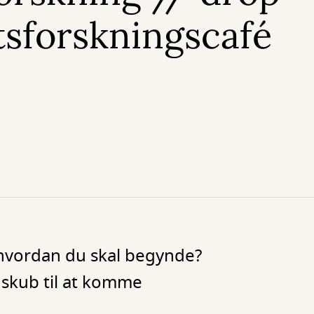
tsforskningscafé
å, hvordan du skal begynde?
 skub til at komme