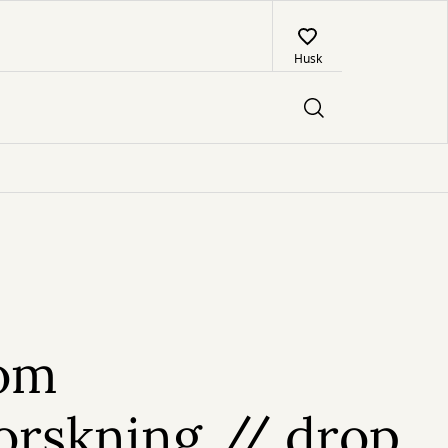
Husk
 om
orskning // drop