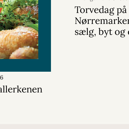
Torvedag på
Nørremarken
sælg, byt og 
26
llerkenen