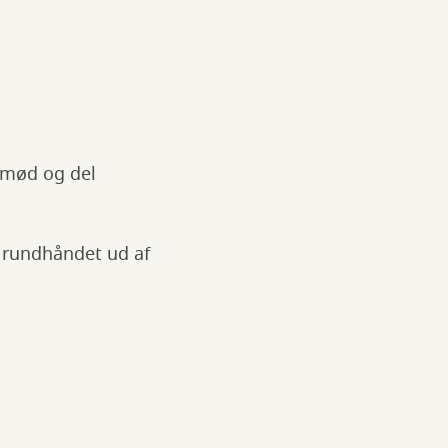
g mød og del
r rundhåndet ud af