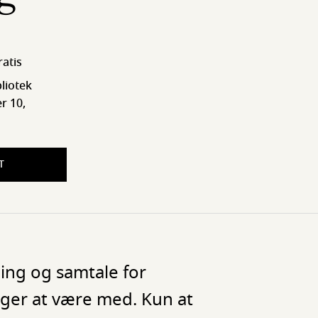
ratis
liotek
r 10,
T
ing og samtale for
ger at være med. Kun at