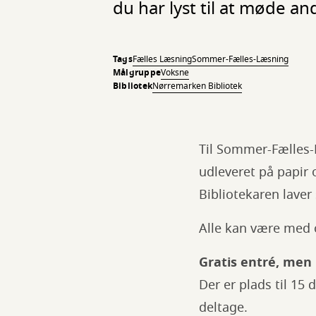
du har lyst til at møde a
Tags
Fælles Læsning
Sommer-Fælles-Læsning
Målgruppe
Voksne
Bibliotek
Nørremarken Bibliotek
Til Sommer-Fælles-L
udleveret på papir 
Bibliotekaren laver
Alle kan være med 
Gratis entré, men 
Der er plads til 15 
deltage.