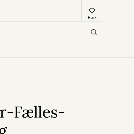
Husk
-Fælles-
g