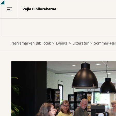
Gå
Vejle Bibliotekerne
til
hovedindhold
Nørremarken Bibliotek
Events
Litteratur
Sommer-Fæl