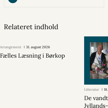
Relateret indhold
Arrangement
31. august 2026
Fælles Læsning i Børkop
Litteratur
18
De vand
Jyllands