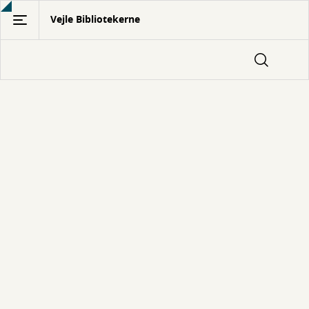
Gå
Vejle Bibliotekerne
til
hovedindhold