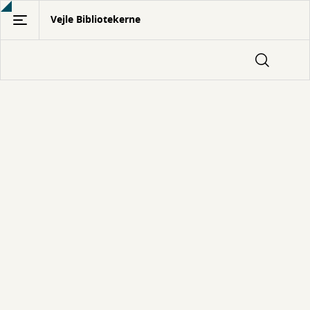
Gå
Vejle Bibliotekerne
til
hovedindhold