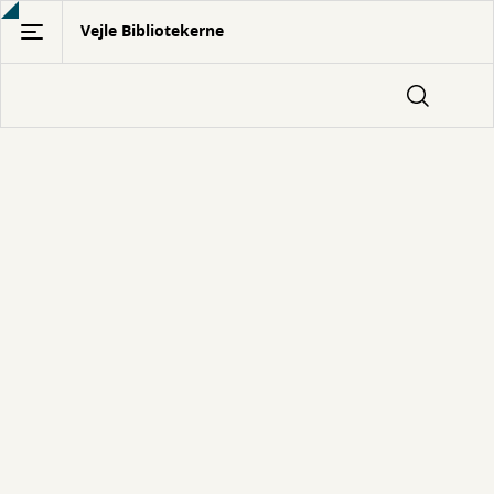
Gå
Vejle Bibliotekerne
til
hovedindhold