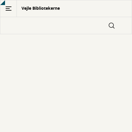
Gå
Vejle Bibliotekerne
til
hovedindhold