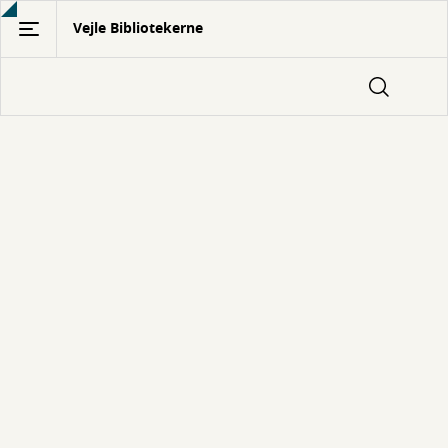
Gå
Vejle Bibliotekerne
til
hovedindhold