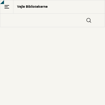
Gå
Vejle Bibliotekerne
til
hovedindhold