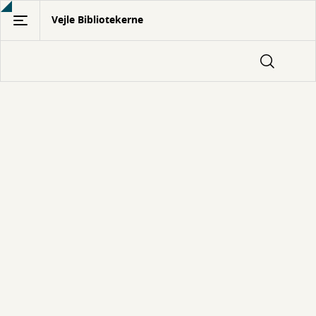
Gå
Vejle Bibliotekerne
til
hovedindhold