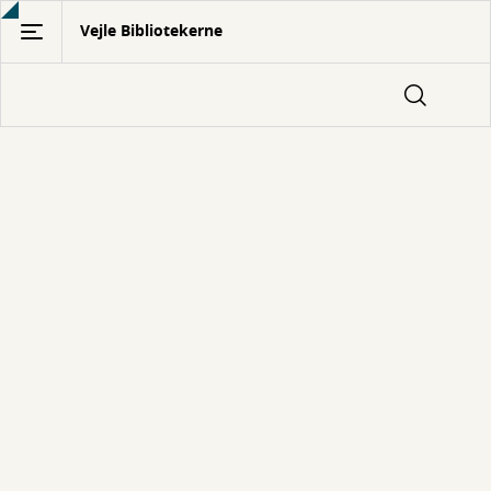
Gå
Vejle Bibliotekerne
til
hovedindhold