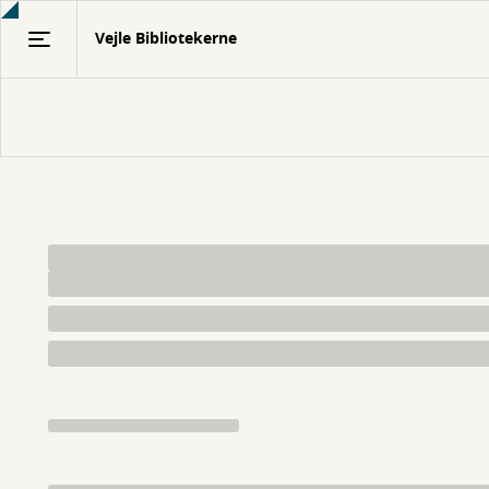
Gå
Vejle Bibliotekerne
til
hovedindhold