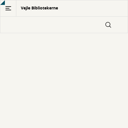
Gå
Vejle Bibliotekerne
til
hovedindhold