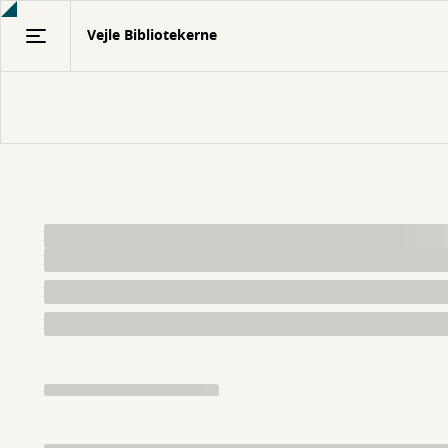
Gå
Vejle Bibliotekerne
til
hovedindhold