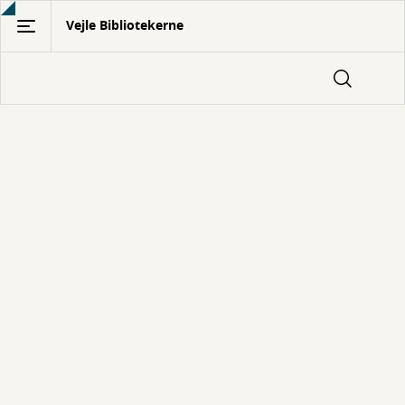
Gå
Vejle Bibliotekerne
til
hovedindhold