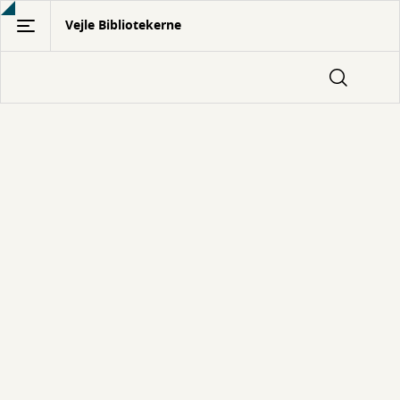
Gå
Vejle Bibliotekerne
til
hovedindhold