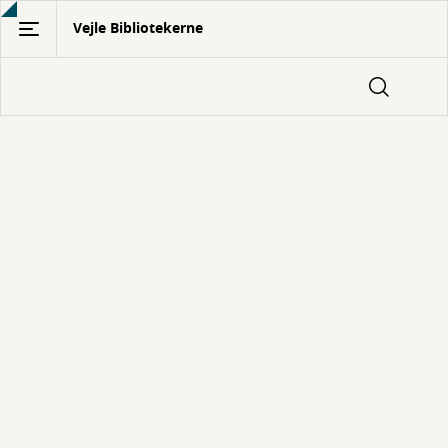
Gå
Vejle Bibliotekerne
til
hovedindhold