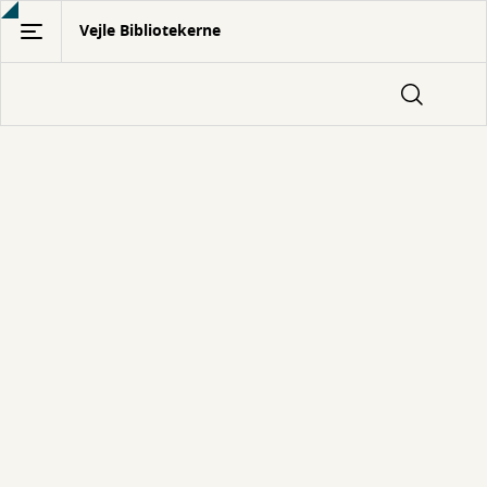
Gå
Vejle Bibliotekerne
til
hovedindhold