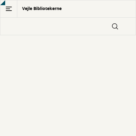
Gå
Vejle Bibliotekerne
til
hovedindhold