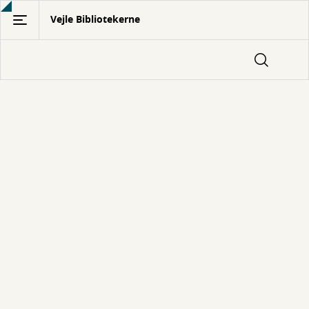
Gå
Vejle Bibliotekerne
til
hovedindhold