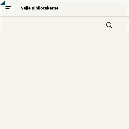
Gå
Vejle Bibliotekerne
til
hovedindhold