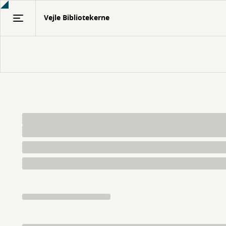
Gå
Vejle Bibliotekerne
til
hovedindhold