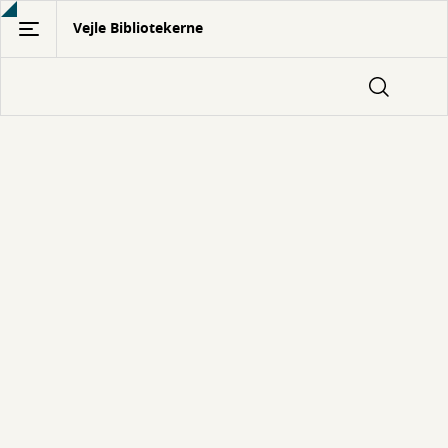
Gå
Vejle Bibliotekerne
til
hovedindhold