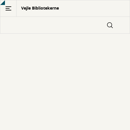
Gå
Vejle Bibliotekerne
til
hovedindhold