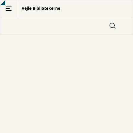
Gå
Vejle Bibliotekerne
til
hovedindhold