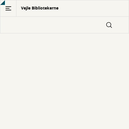
Gå
Vejle Bibliotekerne
til
hovedindhold