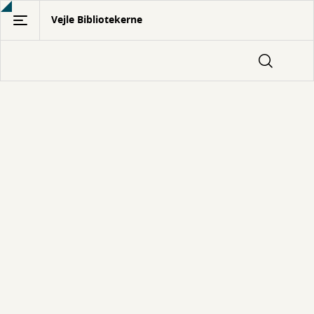
Gå
Vejle Bibliotekerne
til
hovedindhold