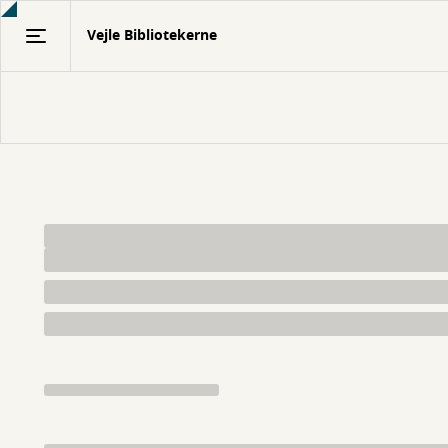
Gå
Vejle Bibliotekerne
til
hovedindhold