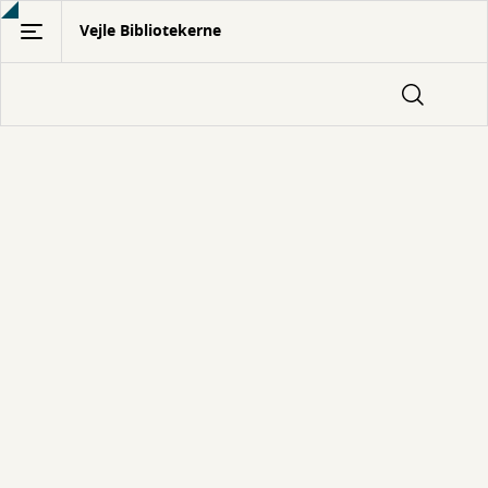
Gå
Vejle Bibliotekerne
til
hovedindhold