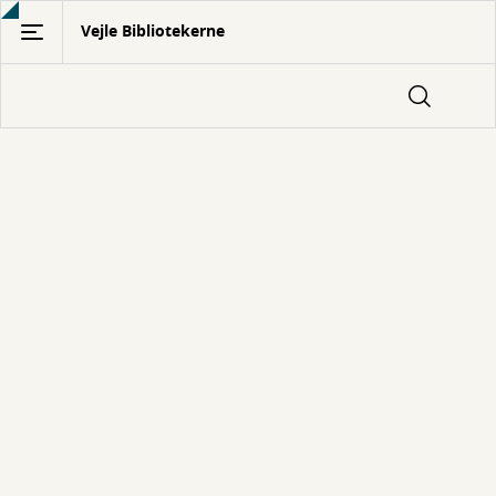
Gå
Vejle Bibliotekerne
til
hovedindhold