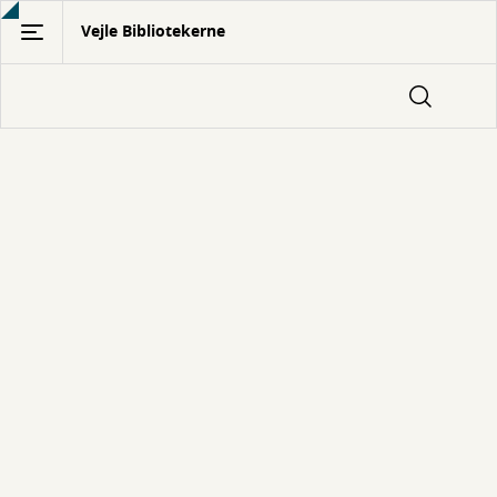
Gå
Vejle Bibliotekerne
til
hovedindhold