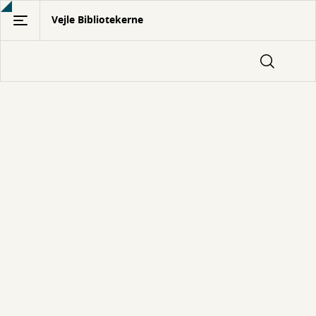
Gå
Vejle Bibliotekerne
til
hovedindhold