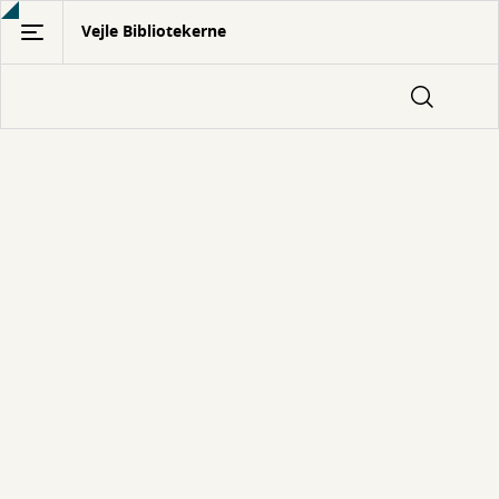
Gå
Vejle Bibliotekerne
til
hovedindhold