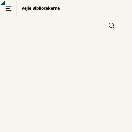
Gå
Vejle Bibliotekerne
til
hovedindhold