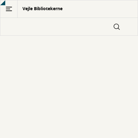
Gå
Vejle Bibliotekerne
til
hovedindhold