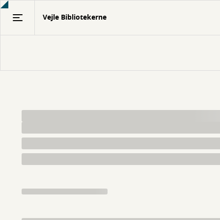
Gå
Vejle Bibliotekerne
til
hovedindhold