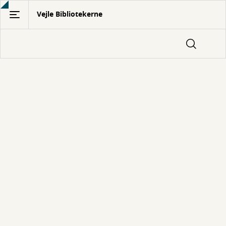
Gå
Vejle Bibliotekerne
til
hovedindhold