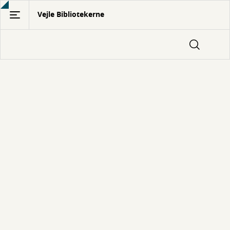
Gå
Vejle Bibliotekerne
til
hovedindhold